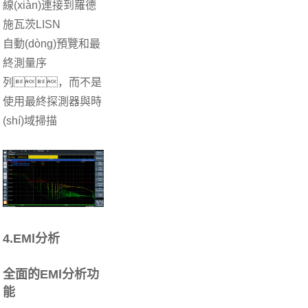
線(xiàn)連接到羅德
施瓦茨LISN
自動(dòng)預覽和最
終測量序
列，而不是
使用最終探測器與時
(shí)域掃描
4.EMl分析
全面的EMl分析功
能