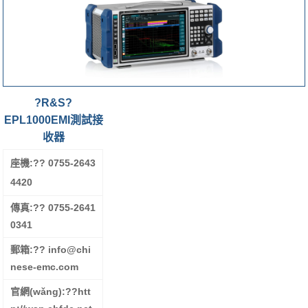
?R&S?
EPL1000EMI測試接
收器
座機:?
? 0755-2643
4420
傳真:?
? 0755-2641
0341
郵箱:?
? info@chi
nese-emc.com
官網(wǎng):??
htt