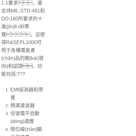
1-1要求，還
支持MIL-STD-461和
DO-160所要求的十
進(jìn)6 dB帶
寬。這使
得R&SEPL1000可
用于各種電氣產
(chǎn)品的開(kāi)發
(fā)和認證。功
能包括:???
EMl探測器和帶
寬
預選濾波器
信號電平自動
(dòng)適應
限位線(xiàn)顯