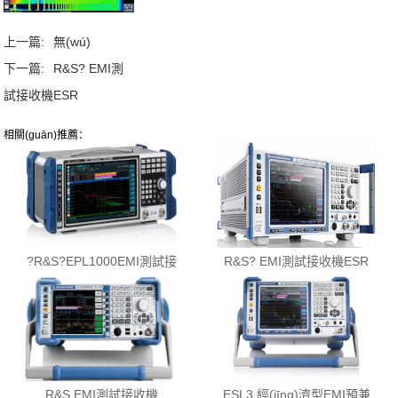
上一篇:
無(wú)
下一篇:
R&S? EMI測
試接收機ESR
相關(guān)推薦：
?R&S?EPL1000EMI測試接
R&S? EMI測試接收機ESR
收...
R&S EMI測試接收機
ESL3 經(jīng)濟型EMI預兼