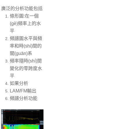
廣泛的分析功能包括
條形圖:在一個
(gè)頻率上的水
平
頻譜圖水平與頻
率和時(shí)間的
關(guān)系
頻率隨時(shí)間
變化的零跨度水
平
如果分析
LAM/FM輸出
頻譜分析功能