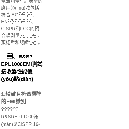
電流測量。典型的
應用領(lǐng)域包括
符合IEC、
EN、
CISPR和FCC的預
合規測量、
預認證和認證。
三、
R&S?
EPL1000EMI測試
接收器性能優
(yōu)點(diǎn)
1.精確且符合標準
的EMl識別
??????
R&SREPL1000滿
(mǎn)足CISPR 16-