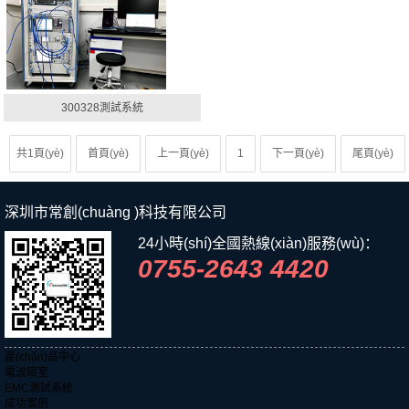
300328測試系統
共1頁(yè)
首頁(yè)
上一頁(yè)
1
下一頁(yè)
尾頁(yè)
深圳市常創(chuàng )科技有限公司
24小時(shí)全國熱線(xiàn)服務(wù)：
0755-2643 4420
產(chǎn)品中心
電波暗室
EMC測試系統
成功案例