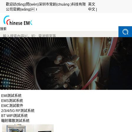
歡迎訪(fǎng)問(wèn)深圳市常創(chuàng )科技有限
英文
公司官網(wǎng)！
中文 |
搜索
EMI測試系統
EMS測試系統
EMC測試軟件
2/3/4/5G RF測試系統
BT WIFI測試系統
輻射雜散測試系統