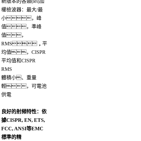
新版本的各類(lèi)加
權檢波器：最大/最
小，峰
值，準峰
值，
RMS，平
均值，CISPR
平均值和CISPR
RMS
體積小、重量
輕，可電池
供電
良好的射頻特性：依
據CISPR, EN, ETS,
FCC, ANSI等EMC
標準的精