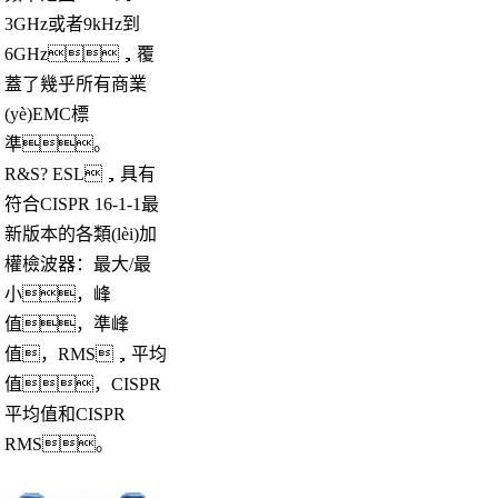
3GHz或者9kHz到
6GHz，覆
蓋了幾乎所有商業
(yè)EMC標
準。
R&S? ESL，具有
符合CISPR 16-1-1最
新版本的各類(lèi)加
權檢波器：最大/最
小，峰
值，準峰
值，RMS，平均
值，CISPR
平均值和CISPR
RMS。