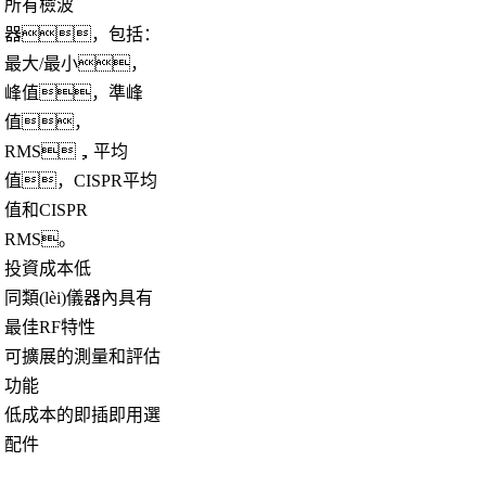
所有檢波
器，包括：
最大/最小，
峰值，準峰
值，
RMS，平均
值，CISPR平均
值和CISPR
RMS。
投資成本低
同類(lèi)儀器內具有
最佳RF特性
可擴展的測量和評估
功能
低成本的即插即用選
配件