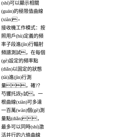
(shí)可以顯示相關
(guān)的極限值曲線
(xiàn)。
接收機工作模式：按
照用戶(hù)定義的頻
率子段進(jìn)行輻射
頻譜測試，在每個
(gè)設定的頻率點
(diǎn)以固定的狀態
(tài)進(jìn)行測
量，確?？
芍貜托詼y試。一
根曲線(xiàn)可多達
一百萬(wàn)個(gè)測
量點(diǎn)，
最多可以同時(shí)激
活并行的六條曲線