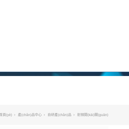
首頁(yè)
產(chǎn)品中心
自研產(chǎn)品
射頻開(kāi)關(guān)