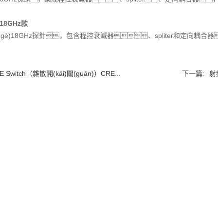
18GHz款
(gè)18GHz探針，包含程控衰減器、spliter和定向耦合器
E Switch（雜散開(kāi)關(guān)）CRE...
下一篇:
射