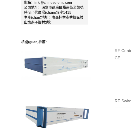
郵箱：info@chinese-emc.com
公司地址：深圳市龍崗區橫崗街道榮德
時(shí)代廣場(chǎng)B座1415
生產(chǎn)地址：廣西桂林市秀峰區矮
山塘燕子巖村3號
相關(guān)推薦：
RF Cen
CE...
RF Swit