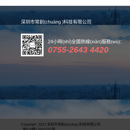
深圳市常創(chuàng )科技有限公司
24小時(shí)全國熱線(xiàn)服務(wù)：
0755-2643 4420
Copyright 2023 深圳市常創(chuàng )科技有限公司
粵ICP備17054797號