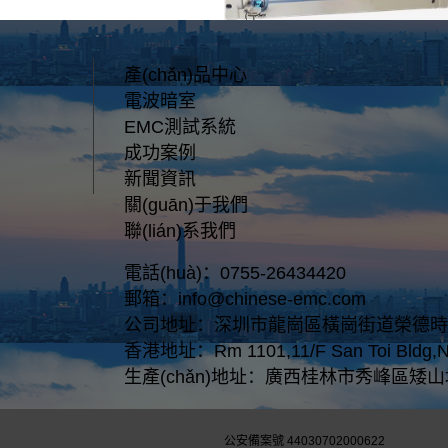
產(chǎn)品中心
電波暗室
EMC測試系統
成功案例
新聞資訊
關(guān)于我們
聯(lián)系我們
電話(huà)：0755-26434420
郵箱：info@chinese-emc.com
公司地址：深圳市龍崗區橫崗街道榮德時(shí)
香港地址：Rm 1101,11/F San Toi Bldg,No
生產(chǎn)地址：廣西桂林市秀峰區矮
公安備案號 44030702000622