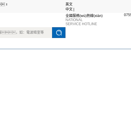
！
英文
中文 |
075
全國服務(wù)熱線(xiàn)
NATIONAL
SERVICE HOTLINE