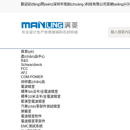
歡迎訪(fǎng)問(wèn)深圳市常創(chuàng )科技有限公司官網(wǎng)
首頁(yè)
產(chǎn)品中心
R&S
Schwarzbeck
FCC
AFJ
COM-POWER
自研產(chǎn)品
電波暗室
標準3m法半/全電波暗室
標準10米法半/全電波暗室
緊湊型電波暗室
汽車(chē)零部件測試暗室
屏蔽室
電波暗室附件
電波暗室零部件
EMC測試系統