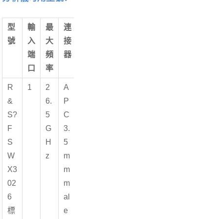
型
輸
最
連
號
入
大
接
端
頻
器
口
率
R
1
2
A
&
6.
P
S?
5
C
F
G
3.
S
H
5
W
z
m
X3
m
02
m
6
al
標
e