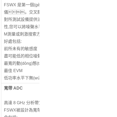
FSWX 是第一個(gè)具有交叉關(guān)聯(lián)的信號和頻譜
儀。交叉關(guān)聯(lián)可消除分析儀的固有噪聲,
對所測試設備提供清晰視圖。通過(guò)交又相關(guā
性,您可以將噪聲水平降低到物理極限,以便在噪聲,相位噪聲和
M測量或刺激搜索方面實(shí)現更高的動(dòng)態(tài)范圍
好處包括:
前所未有的敏感度
盡可能低的相位噪聲
最寬的動(dòng)態(tài)范圍
最佳 EVM
低功率水平下無(wú)與倫比的水平精度
寬帶 ADC
高達 8 GHz 分析帶寬
FSWX被設計為寬帶寬儀器。每個(gè)模擬信號路徑都由