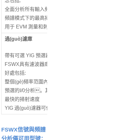
念包括:
全面分析所有輸入頻率的BW
頻譜模式下的最高掃描速度
用于 EVM 測量和刺激搜索的高動(dòng)態(tài)范圍
過(guò)濾庫
帶有可選 YIG 預選器的默認過(guò)濾器庫
FSWX具有濾波器庫,具有獨立的高通路和低通濾波器,涵蓋整個(
好處包括:
整個(gè)頻率范圍內的最高水平精度
預選的I/0分析。其他頻率的信號被拒絕,并且不會(huì )
最快的掃射速度
YIG 過(guò)濾器可作為最大動(dòng)態(tài)范圍需求的選項
FSWX信號與頻譜
分析儀可用型號：