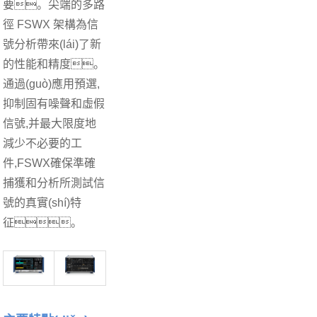
要。尖端的多路
徑 FSWX 架構為信
號分析帶來(lái)了新
的性能和精度。
通過(guò)應用預選,
抑制固有噪聲和虛假
信號,并最大限度地
減少不必要的工
件,FSWX確保準確
捕獲和分析所測試信
號的真實(shí)特
征。