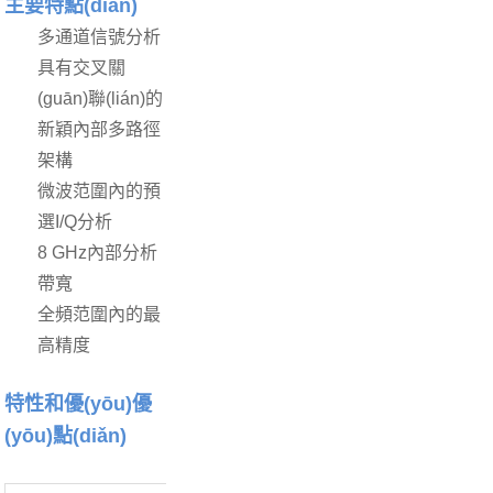
主要特點(diǎn)
多通道信號分析
具有交叉關
(guān)聯(lián)的
新穎內部多路徑
架構
微波范圍內的預
選I/Q分析
8 GHz內部分析
帶寬
全頻范圍內的最
高精度
特性和優(yōu)優
(yōu)點(diǎn)