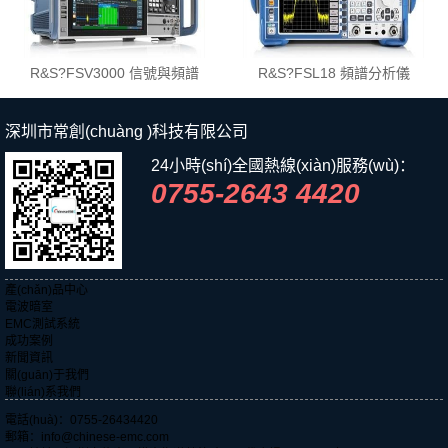
R&S?FSV3000 信號與頻譜
R&S?FSL18 頻譜分析儀
分析儀
深圳市常創(chuàng )科技有限公司
24小時(shí)全國熱線(xiàn)服務(wù)：
0755-2643 4420
產(chǎn)品中心
電波暗室
EMC測試系統
成功案例
新聞資訊
關(guān)于我們
聯(lián)系我們
電話(huà)：0755-26434420
郵箱：info@chinese-emc.com