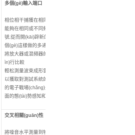
多個(gè)輸入端口
相位相干捕獲在相同或不同頻率下
能夠在相同或不同頻率下捕獲寬帶、調制相相相干
號,從而開(kāi)辟新的測量場(chǎng)景。FSWX 是
個(gè)這樣做的多通道信號和頻譜分析儀。
將放大器或混頻器的輸出信號與來(lái)自輸入的調制參考信號進
ìn)行比較
輕松測量波束成形雷達或MIMO通信系統之間的相位關(guān)系
以獲取對測試系統的新見(jiàn)解在涉及DRFM或雷達發(fā)射
的電子戰場(chǎng)景中以不同頻率同時(shí)捕獲,以實(shí)現
面的態(tài)勢感知和提高威脅檢測能力。
交叉相關(guān)性
將噪音水平測量到物理極限