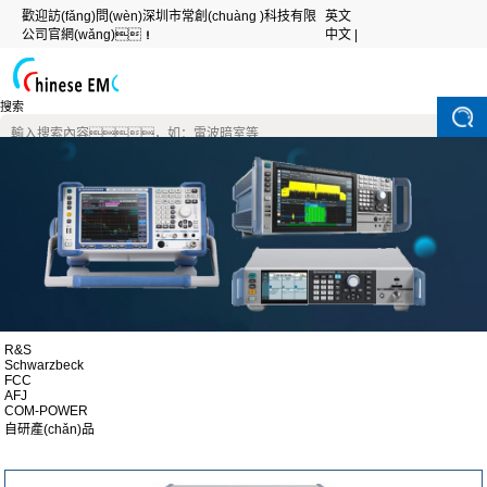
歡迎訪(fǎng)問(wèn)深圳市常創(chuàng )科技有限
英文
公司官網(wǎng)！
中文 |
搜索
R&S
Schwarzbeck
FCC
AFJ
COM-POWER
自研產(chǎn)品