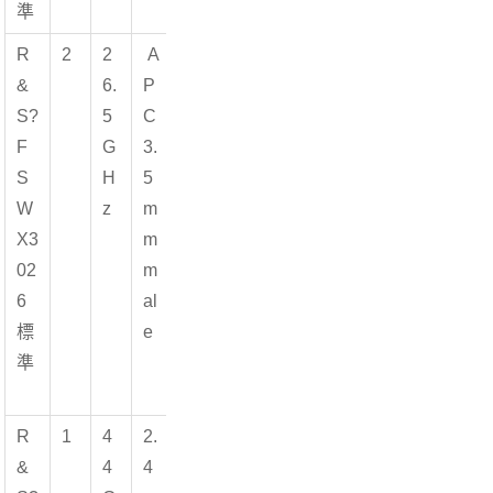
準
R
2
2
A
&
6.
P
S?
5
C
F
G
3.
S
H
5
W
z
m
X3
m
02
m
6
al
標
e
準
R
1
4
2.
&
4
4