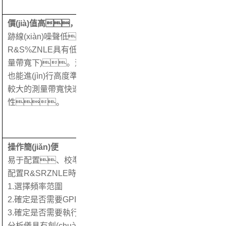
價(jià)值高，性能出色
跡線(xiàn)噪聲低，測量速度快，性?xún)r
R&S%ZNLE具有低跡線(xiàn)噪聲，典型值為0.001 d
量帶寬下)。這樣一來(lái)，即便在較寬的中頻帶寬
也能進(jìn)行高度準確、穩定且可重復的測量。R
較大的測量帶寬快速執行測量，同時(shí)提供出色的跡線
性。
操作簡(jiǎn)便
易于配置、校準、使用
配置R&SRZNLE時(shí)，只需要考慮三個(gè)因素:
1.選擇頻率范圍
2.確定是否需要GPIB接口
3.確定是否需要執行時(shí)域分析或故障點(diǎn)距離測量
分析儀具有創(chuàng )新的用戶(hù)界面，支持