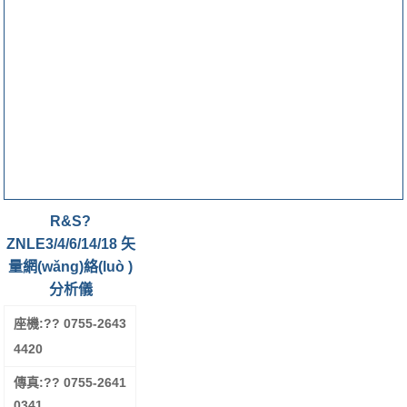
R&S?
ZNLE3/4/6/14/18 矢
量網(wǎng)絡(luò )
分析儀
座機:?
? 0755-2643
4420
傳真:?
? 0755-2641
0341