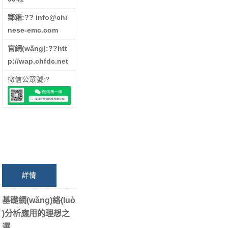
郵箱:?
? info@chi
nese-emc.com
官網(wǎng):??
htt
p://wap.chfdc.net
微信公眾號:?
詳情
基礎網(wǎng)絡(luò
)分析應用的理想之
選