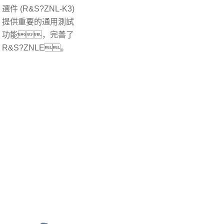
選件 (R&S?ZNL-K3)
提供重要的通用測試
功能，完善了
R&S?ZNLE。