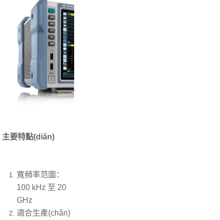
主要特點(diǎn)
寬頻率范圍：
100 kHz 至 20
GHz
適合生產(chǎn)