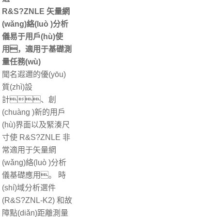
R&S?ZNLE 矢量網
(wǎng)絡(luò )分析
儀易于用戶(hù)使
用，適用于基礎測
量任務(wù)
聞名遐邇的優(yōu)
質(zhì)設
計、創
(chuàng )新的用戶
(hù)界面以及緊湊尺
寸使 R&S?ZNLE 非
常適用于矢量網
(wǎng)絡(luò )分析
儀基礎應用。 時
(shí)域分析選件
(R&S?ZNL-K2) 和故
障點(diǎn)距離測量