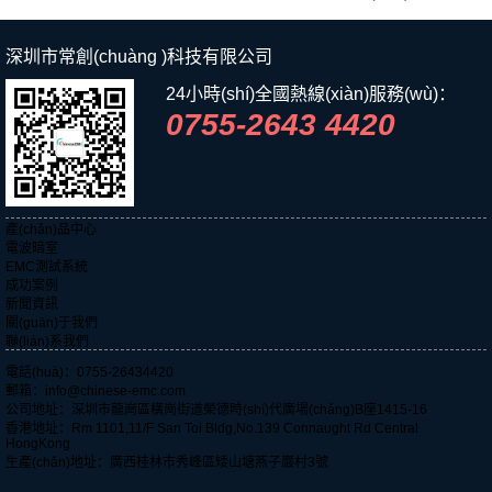
CDA8401FEA
深圳市常創(chuàng )科技有限公司
24小時(shí)全國熱線(xiàn)服務(wù)：
0755-2643 4420
產(chǎn)品中心
電波暗室
EMC測試系統
成功案例
新聞資訊
關(guān)于我們
聯(lián)系我們
電話(huà)：0755-26434420
郵箱：info@chinese-emc.com
公司地址：深圳市龍崗區橫崗街道榮德時(shí)代廣場(chǎng)B座1415-16
香港地址：Rm 1101,11/F San Toi Bldg,No.139 Connaught Rd Central
HongKong
生產(chǎn)地址：廣西桂林市秀峰區矮山塘燕子巖村3號