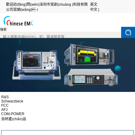
歡迎訪(fǎng)問(wèn)深圳市常創(chuàng )科技有限
英文
公司官網(wǎng)！
中文 |
搜索
R&S
Schwarzbeck
FCC
AFJ
COM-POWER
自研產(chǎn)品