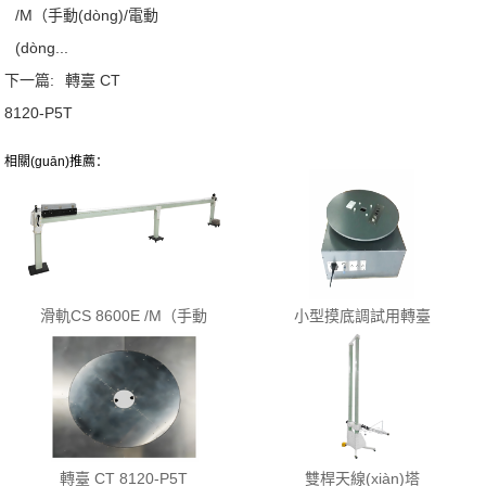
/M（手動(dòng)/電動
(dòng...
下一篇:
轉臺 CT
8120-P5T
相關(guān)推薦：
滑軌CS 8600E /M（手動
小型摸底調試用轉臺
(dòng)/電動(dòng)）
轉臺 CT 8120-P5T
雙桿天線(xiàn)塔