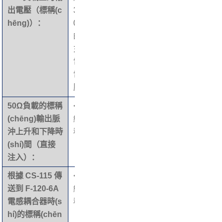
出電壓（標稱(c
3
接器
hēng)）：
0%
的
充
電
電
壓
50Ω負載的標稱
<2
電源電
120 – 240 VAC
(chēng)輸出脈
納
壓：
50 – 60Hz,<1A
沖上升和下降時
秒
(shí)間（直接
注入）：
根據 CS-115 傳
<2
電源電
IEC 320
送到 F-120-6A
納
壓連接
電感耦合器時(s
秒
器：
hí)的標稱(chēn