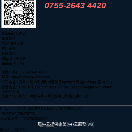
0755-2643 4420
產(chǎn)品中心
電波暗室
EMC測試系統
成功案例
新聞資訊
關(guān)于我們
聯(lián)系我們
電話(huà)：0755-26434420
郵箱：info@chinese-emc.com
公司地址：深圳市龍崗區橫崗街道榮德時(shí)代廣場(chǎng)B座1415-16
香港地址：Rm 1101,11/F San Toi Bldg,No.139 Connaught Rd Central
HongKong
生產(chǎn)地址：廣西桂林市秀峰區矮山塘燕子巖村3號
Copyright 2023 深圳市常創(chuàng )科技有限公司
粵ICP備17054797號
公安備案號 44030702000622
犀牛云提供企業(yè)云服務(wù)
電話(huà)咨詢
網(wǎng)站地圖