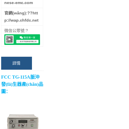
nese-emc.com
官網(wǎng):??
htt
p://wap.chfdc.net
微信公眾號:?
詳情
FCC TG-115A脈沖
發(fā)生器產(chǎn)品
圖：