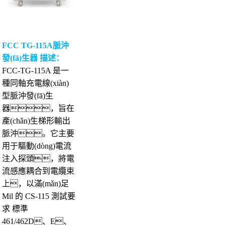
FCC TG-115A脈沖
發(fā)生器 描述：
FCC-TG-115A 是一
種同軸充電線(xiàn)
型脈沖發(fā)生
器，旨在
產(chǎn)生梯形輸出
脈沖。它主要
用于驅動(dòng)電流
注入探頭，將電
流感應耦合到電纜束
上，以滿(mǎn)足
Mil 的 CS-115 測試要
求 標準
461/462D、E、