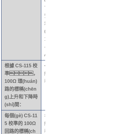
0 –
7.2
安
培
(F-
120
-6
A）
根據 CS-115 校
<2
重量：
< 5 磅
準，
納
100Ω 環(huán)
秒
路的標稱(chēn
g)上升和下降時
(shí)間：
每個(gè) CS-11
>30
5 校準的 100Ω
納
回路的標稱(ch
秒