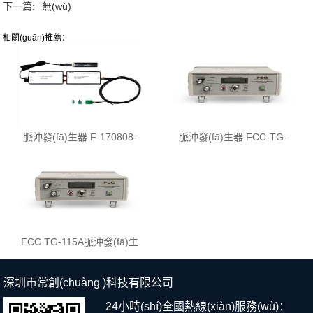
下一篇:
無(wú)
相關(guān)推薦：
脈沖發(fā)生器 F-170808-
脈沖發(fā)生器 FCC-TG-
1033
EFT
FCC TG-115A脈沖發(fā)生
器
深圳市常創(chuàng )科技有限公司
24小時(shí)全國熱線(xiàn)服務(wù)：