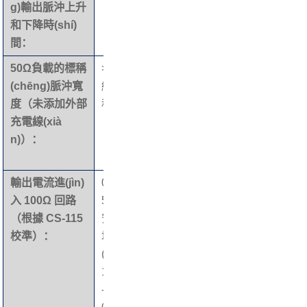
g)輸出脈沖上升
和下降時(shí)
間：
50Ω負載的標稱
>30
觸發(f
手動(dòng)瞬時
(chēng)脈沖寬
納
ā)器
(shí)按鈕
度（未添加外部
秒
（僅適
充電線(xià
用于單
n)）：
次拍
攝）：
輸出電流進(jìn)
0 –
保險
1安培
入 100Ω 回路
5.4
絲：
（根據 CS-115
安
校準）：
培
(F-
120
-2)