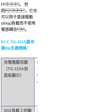
F。 然
而，它也
可以用于直接驅動
(dòng)負載而不使用
電感耦合。
FCC TG-115A脈沖
發(fā)生器規格：
充電電壓范圍
0 –
脈沖發
單
（TG-115A前
200
(fā)生
次，
面板顯示）
0 v
器重復
1pps，3
olts
率：
0 pps，或
連續可調從 1 –
50pp
s。
50Ω負載上的輸
約
輸出連
N型母頭