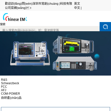
歡迎訪(fǎng)問(wèn)深圳市常創(chuàng )科技有限
英文
公司官網(wǎng)！
中文 |
搜索
R&S
Schwarzbeck
FCC
AFJ
COM-POWER
自研產(chǎn)品