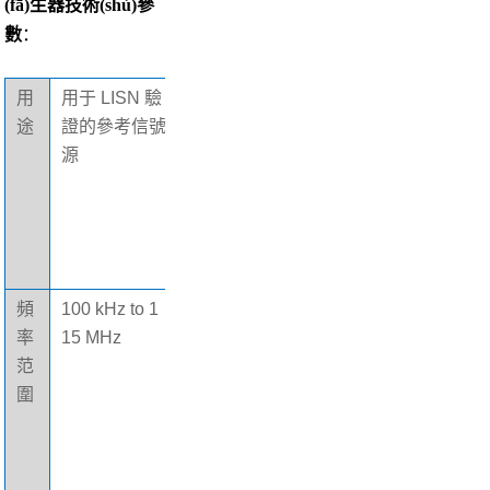
(fā)生器
技術(shù)參
數
：
用
用于 LISN 驗
電
6V 鎳
途
證的參考信號
池
氫，1 A
源
類
nh
(l
è
i)
型
頻
100 kHz to 1
工
>18 小時(shí)
率
15 MHz
作
（典型
范
時
值），
圍
(s
充滿(mǎn)電
h
的電池
í)
間