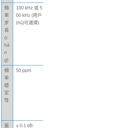
頻
100 kHz 或 5
外
電池電量不足
率
00 kHz (用戶
部
并開(kāi)機
步
(hù)可選擇)
指
長
標
(c
há
n
g)
頻
50 ppm
LI
NEMA 15-P
率
S
型
穩
N
定
接
性
口
插
頭
振
± 0.1 dB
外
5 x 2.2 x 2.2 i