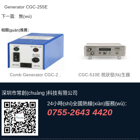
Generator CGC-255E
下一篇:
無(wú)
相關(guān)推薦：
Comb Generator CGC-2...
CGC-510E 梳狀發(fā)生器
深圳市常創(chuàng )科技有限公司
24小時(shí)全國熱線(xiàn)服務(wù)：
0755-2643 4420