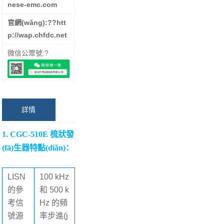
nese-emc.com
官網(wǎng):??
htt
p://wap.chfdc.net
微信公眾號:?
詳情
1. CGC-510E 梳狀發
(fā)生器特點(diǎn)：
LISN
100 kHz
的參
和 500 k
考信
Hz 的頻
號源
率步進(j