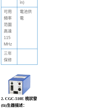
ìn)
可用
電池供
頻率
電
范圍
高達
115
MHz
三年
保修
2. CGC-510E 梳狀發
(fā)生器描述：