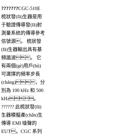
???????
CGC-510E
梳狀發(fā)生器是用
于驗證傳導發(fā)射
測量系統的傳導參考
信號源。 梳狀發
(fā)生器輸出具有基
頻諧波。 它
有兩個(gè)用戶(hù)
可選擇的頻率步長
(cháng)，分
別為 100 kHz 和 500
kHz。
?????? 此梳狀發(fā)
生器模擬產(chǎn)生
傳導 EMI 噪聲的
EUT。CGC 系列