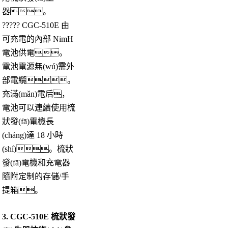
器。
????? CGC-510E 由
可充電的內部 NimH
電池供電。
電池電源無(wú)需外
部電纜。
充滿(mǎn)電后，
電池可以連續使用梳
狀發(fā)電機長
(cháng)達 18 小時
(shí)。梳狀
發(fā)電機和充電器
隨附定制的存儲/手
提箱。
3. CGC-510E 梳狀發