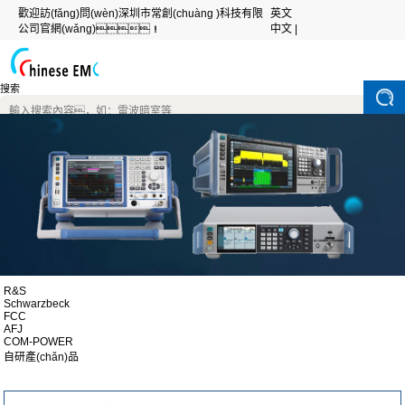
歡迎訪(fǎng)問(wèn)深圳市常創(chuàng )科技有限
英文
公司官網(wǎng)！
中文 |
搜索
R&S
Schwarzbeck
FCC
AFJ
COM-POWER
自研產(chǎn)品