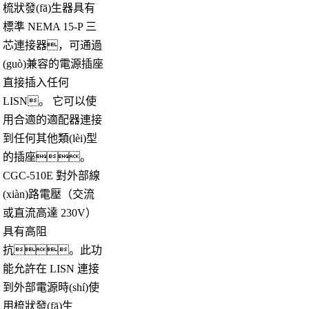
梳狀發(fā)生器具有
標準 NEMA 15-P 三
芯連接器，可通過
(guò)兼容的電源插座
直接插入任何
LISN。 它可以使
用合適的適配器連接
到任何其他類(lèi)型
的插座。
CGC-510E 對外部線
(xiàn)路電壓（交流
或直流高達 230V）
具有高阻
抗。此功
能允許在 LISN 連接
到外部電源時(shí)使
用梳狀發(fā)生