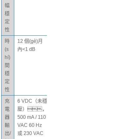
幅
形
nches / 13.2
穩
尺
x 5.9 x 5.9 c
定
寸
m
性
時
12 個(gè)月
重
1 lbs / 0.45 k
(s
內<1 dB
量
g
hí)
間
穩
定
性
充
6 VDC（未穩
電
壓），
器
500 mA / 110
輸
VAC 60 Hz
出/
或 230 VAC