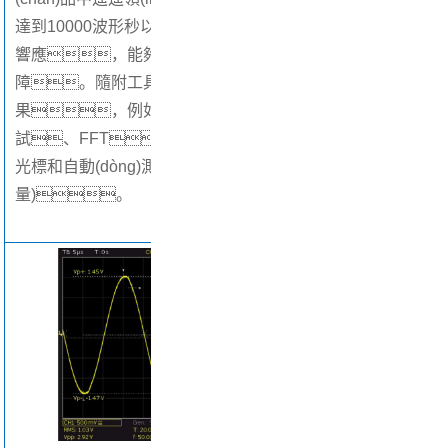
達到10000波形秒以上，確保儀器迅速
響應，能夠可靠地捕獲信號故
障。隨附工具可用于快速獲取結
果，例如快速測量、模板測
試、FFT、數學(xué)運算、
光標和自動(dòng)測量(包括統計測
量)。
2.多種測
果
多種自動(
快速查看:
模板測試:
建新模板