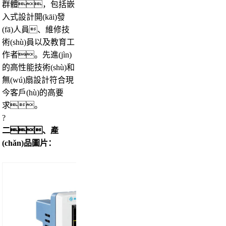
群體，包括嵌
入式設計開(kāi)發
(fā)人員、維修技
術(shù)員以及教育工
作者。先進(jìn)
的高性能技術(shù)和
無(wú)扇設計符合現
今客戶(hù)的高要
求。
?
二、產
(chǎn)品圖片：