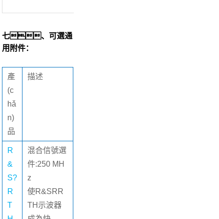
七、可選通
用附件：
產
描述
(c
hǎ
n)
品
R
混合信號選
&
件:250 MH
S?
z
R
使R&SRR
T
TH示波器
H-
成為快