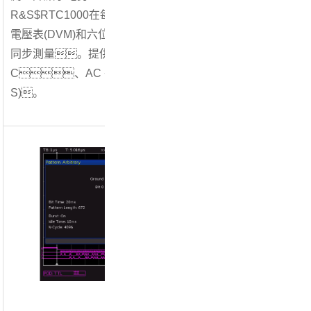
R&S$RTC1000在每個(gè)通道上設有三位數字
電壓表(DVM)和六位頻率計，可實(shí)現
同步測量。提供的測量功能涵蓋D
C、AC +DC(RMS)以及AC(RM
S)。
6.波形和
生成模擬
集成式 R
據傳輸率最
及硬件原型開
弦波
波形外
型