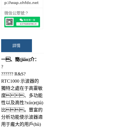
p://wap.chfdc.net
微信公眾號:?
詳情
一、簡(jiǎn)介：
?
?????? R&S?
RTC1000 示波器的
獨特之處在于高靈敏
度、多功能
性以及高性?xún)r(jià)
比。豐富的
分析功能使示波器適
用于龐大的用戶(hù)