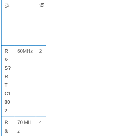
號
道
大
選件
存
儲
深
度
R
60MHz
2
2 Gsample
2
8個
&
M
(gè)
S?
pt
數字
R
s
通道
T
C1
00
2
R
70 MH
4
5
2
8個
&
z
Gsamp1els
M
(gè)