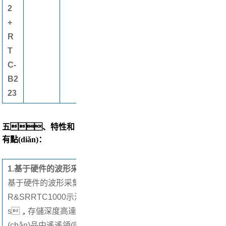
2
+
R
T
C-
B2
23
五、特性和
有點(diǎn)：
1.
基于硬件的波形采集
基于硬件的波形采集,獲取精確測量結果
R&SRRTC1000示波器的采樣率高達2Gsamplel
s，存儲深度高達2 Msample，在同類(lèi)產
(chǎn)品中遙遙領(lǐng)先。波形捕獲率