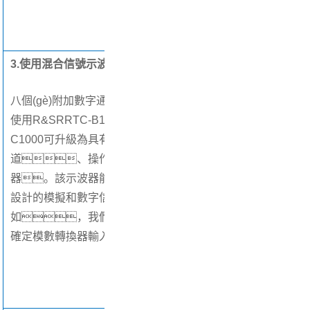
3.使用混合信號示波器選件進(jìn)行邏輯分析
八個(gè)附加數字通道
使用R&SRRTC-B1選件，R&S%RT
C1000可升級為具有8個(gè)附加數字通
道、操作直觀(guān)的混合信號示波
器。該示波器能同時(shí)捕獲和分析嵌入式
設計的模擬和數字信號。比
如，我們可以使用光標測量很方便地
確定模數轉換器輸入與輸出之間的延遲。