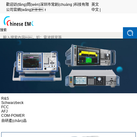
歡迎訪(fǎng)問(wèn)深圳市常創(chuàng )科技有限
英文
公司官網(wǎng)！
中文 |
搜索
R&S
Schwarzbeck
FCC
AFJ
COM-POWER
自研產(chǎn)品