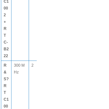
C1
00
2
+
R
T
C-
B2
22
R
300 M
2
2 Gsamp1
2
8個
&
Hz
els
M
(gè)
S?
pt
數字
R
s
通道
T
C1
00