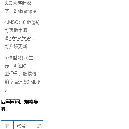
3.
最大存儲深
度：2 Msample
4.
MSO：8 個(gè)
可選數字通
道，
可升級更新
5.
碼型發(fā)生
器：4 位碼
型，數據傳
輸率高達 50 Mbit/
s
四、規格參
數：
型
寬帶
通
采樣率
最
MSO