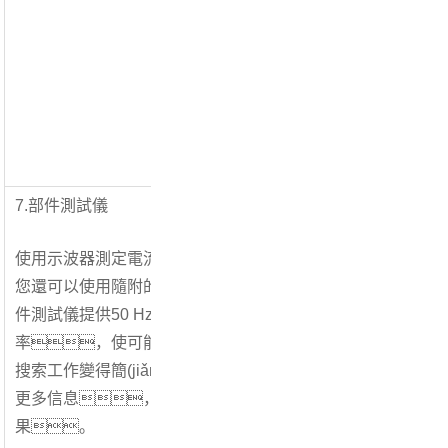
入，
輸出信號
性
C
N
7.部件測試儀
使用示波器測定電流和電壓特性
您還可以使用隨附的部件測試儀。此類(lèi)部
件測試儀提供50 Hz以及200 Hz的測量頻
率，使可能冗長(cháng)乏味的故障部件
搜索工作變得簡(jiǎn)單。測試視圖可提供
更多信息，您可以一眼辨別分析結
果。