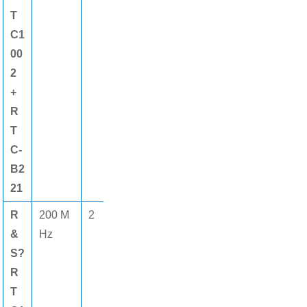
T
C1
00
2
+
R
T
C-
B2
21
R
200 M
2
2 Gsamp1
2
8個
&
Hz
els
M
(gè)
S?
pt
數字
R
s
通道
T