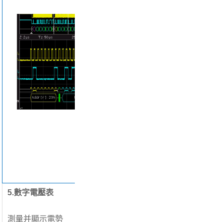
4.串行總線
基于硬件的
IPC、
間頻繁地
0具有多功
行特定協(
(hù)可
數據
(shí)
較高的波
包串行總線
5.數字電壓表
測量并顯示電勢