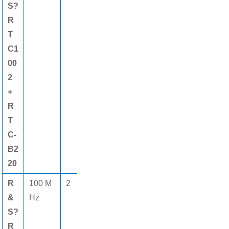
S?
pt
數字
R
s
通道
T
C1
00
2
+
R
T
C-
B2
20
R
100 M
2
2 Gsamp1
2
8個
&
Hz
els
M
(gè)
S?
pt
數字
R
s
通道