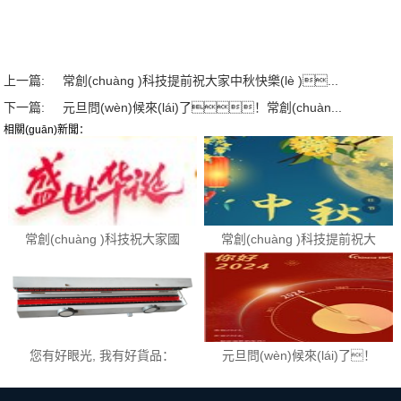
上一篇:
常創(chuàng )科技提前祝大家中秋快樂(lè )...
下一篇:
元旦問(wèn)候來(lái)了！常創(chuàn...
相關(guān)新聞：
常創(chuàng )科技祝大家國
常創(chuàng )科技提前祝大
慶節快樂(lè )！
家中秋快樂(lè )、闔家
幸福！
您有好眼光, 我有好貨品：
元旦問(wèn)候來(lái)了！
功率吸收鉗：MDS21B
常創(chuàng )科技祝大家元