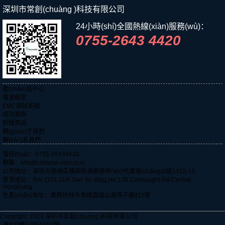
旦快樂(lè )！
深圳市常創(chuàng )科技有限公司
24小時(shí)全國熱線(xiàn)服務(wù)：
0755-2643 4420
產(chǎn)品中心
電波暗室
EMC測試系統
成功案例
新聞資訊
關(guān)于我們
聯(lián)系我們
電話(huà)：0755-26434420
郵箱：info@chinese-emc.com
公司地址：深圳市龍崗區橫崗街道榮德時(shí)代廣場(chǎng)B座1415-16
香港地址：Rm 1101,11/F San Toi Bldg,No.139 Connaught Rd Central
HongKong
生產(chǎn)地址：廣西桂林市秀峰區矮山塘燕子巖村3號
Copyright 2023 深圳市常創(chuàng )科技有限公司