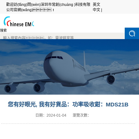
歡迎訪(fǎng)問(wèn)深圳市常創(chuàng )科技有限
英文
公司官網(wǎng)！
中文 |
搜索
您有好眼光, 我有好貨品：功率吸收鉗：MDS21B
日期：
2024-01-04
瀏覽次數：