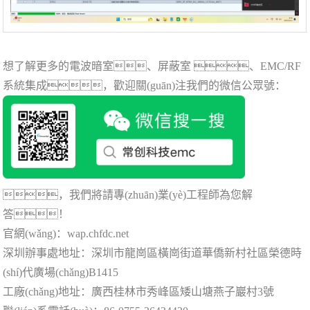
想了解更多的電波暗室、屏蔽室 、EMC/RF
系統集成，歡迎關(guān)注我們的微信公眾號：
，我們將請專(zhuān)業(yè)工程師為您解
答！
官網(wǎng)：
wap.chfdc.net
深圳辦事處地址：深圳市龍崗區橫崗街道華僑新村社區榮德時
(shí)代廣場(chǎng)B1415
工廠(chǎng)地址：廣西桂林市秀峰區矮山塘燕子巖村3號