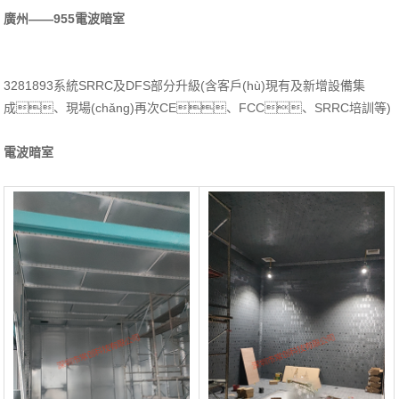
廣州——955電波暗室
3281893系統SRRC及DFS部分升級(含客戶(hù)現有及新增設備集
成、現場(chǎng)再次CE、FCC、SRRC培訓等)
電波暗室