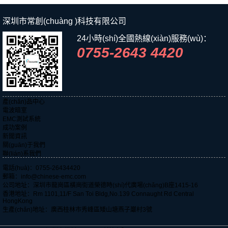
CISPR14/15/32 測試標準
試軟件，擁有簡(jiǎn)潔
深圳市常創(chuàng )科技有限公司
直觀(guān)的用戶(hù)界
面，操作便捷流
24小時(shí)全國熱線(xiàn)服務(wù)：
0755-2643 4420
暢，為用戶(hù)提供
極佳的使用體驗。
產(chǎn)品中心
電波暗室
EMC測試系統
成功案例
新聞資訊
關(guān)于我們
聯(lián)系我們
電話(huà)：0755-26434420
郵箱：info@chinese-emc.com
公司地址：深圳市龍崗區橫崗街道榮德時(shí)代廣場(chǎng)B座1415-16
香港地址：Rm 1101,11/F San Toi Bldg,No.139 Connaught Rd Central
HongKong
生產(chǎn)地址：廣西桂林市秀峰區矮山塘燕子巖村3號