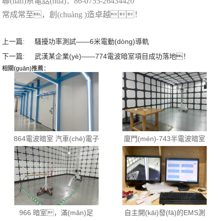
聯(lián)系電話(huà)：86-0755-26434420
常成常至，創(chuàng )造卓越！
上一篇:
騷擾功率測試——6米電動(dòng)導軌
下一篇:
武漢某企業(yè)——774電波暗室項目成功落地！
相關(guān)推薦：
864電波暗室 汽車(chē)電子
廈門(mén)-743半電波暗室
+ 民品輻射及傳導測試系統
+輻射及傳導騷擾測試系統-
成功案例——
完工
966 暗室，滿(mǎn)足
自主開(kāi)發(fā)的EMS測