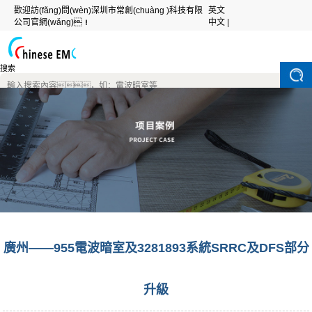
歡迎訪(fǎng)問(wèn)深圳市常創(chuàng )科技有限
英文
公司官網(wǎng)！
中文 |
搜索
廣州——955電波暗室及3281893系統SRRC及DFS部分
升級